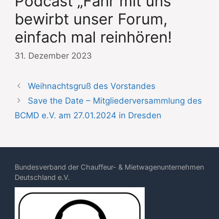
Podcast „Fahr mit uns“
bewirbt unser Forum,
einfach mal reinhören!
31. Dezember 2023
Weihnachtsgruß des Vorstandes
Save the Date – Mitgliederversammlung des
BCMD e.V. am 27.01.2024 in Dresden
Bundesverband der Chauffeur- & Mietwagenunternehmen
Deutschland e.V.