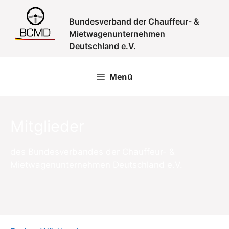
Zum
Inhalt
Bundesverband der Chauffeur- &
springen
Mietwagenunternehmen
Deutschland e.V.
Menü
Mitglieder
des Bundesverbandes der Chauffeur- &
Mietwagenunternehmen Deutschland e.V.