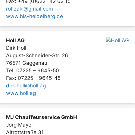
Fax: +49 (0)6221 42 62 151
rolfzaki@gmail.com
www.hls-heidelberg.de
Holl AG
Dirk Holl
August-Schneider-Str. 26
76571 Gaggenau
Tel: 07225 – 9645-50
Fax: 07225 – 9645-45
dirk.holl@holl.ag
www.holl.ag
MJ Chauffeurservice GmbH
Jörg Mayer
Altrottstraße 31