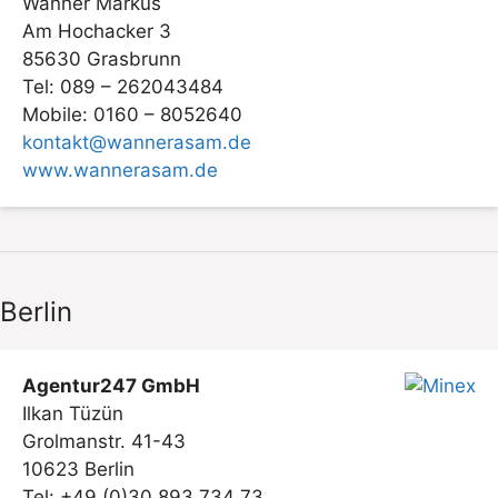
Wanner Markus
Am Hochacker 3
85630 Grasbrunn
Tel: 089 – 262043484
Mobile: 0160 – 8052640
kontakt@wannerasam.de
www.wannerasam.de
Berlin
Agentur247 GmbH
Ilkan Tüzün
Grolmanstr. 41-43
10623 Berlin
Tel: +49 (0)30 893 734 73