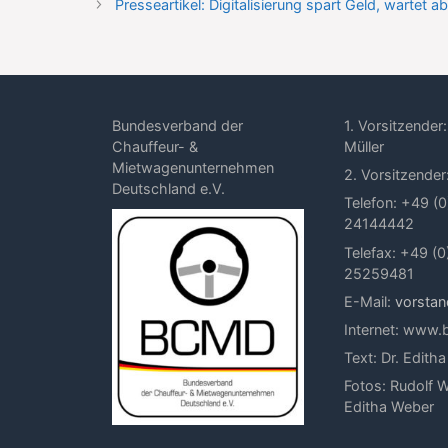
Presseartikel: Digitalisierung spart Geld, wartet ab
Bundesverband der
1. Vorsitzender:
Chauffeur- &
Müller
Mietwagenunternehmen
2. Vorsitzender
Deutschland e.V.
Telefon: +49 (0
24144442
Telefax: +49 (0
25259481
E-Mail:
vorsta
Internet: www
Text: Dr. Edith
Fotos: Rudolf W
Editha Weber