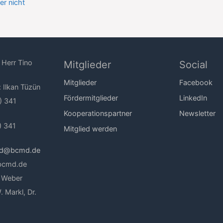
er nicht
 Herr Tino
Mitglieder
Social
Mitglieder
Facebook
: Ilkan Tüzün
Fördermitglieder
LinkedIn
) 341
Kooperationspartner
Newsletter
) 341
Mitglied werden
nd@bcmd.de
.bcmd.de
a Weber
. Markl, Dr.