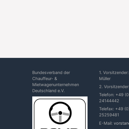
Bundesverband der
1. Vorsitzender:
Chauffeur- &
Müller
Mietwagenunternehmen
2. Vorsitzender
Deutschland e.V.
Telefon: +49 (0
24144442
Telefax: +49 (0
25259481
E-Mail:
vorsta